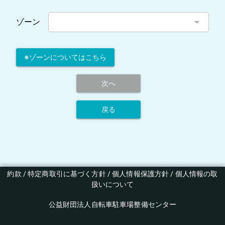
arrow_drop_down
ゾーン
※ゾーンについてはこちら
次へ
戻る
約款
 / 
特定商取引に基づく方針
 / 
個人情報保護方針
 / 
個人情報の取
扱いについて
公益財団法人自転車駐車場整備センター