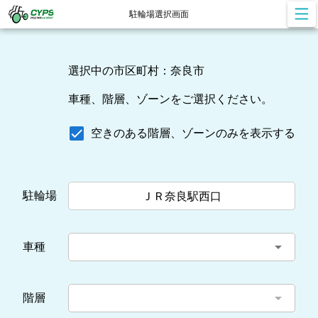
駐輪場選択画面
選択中の市区町村：奈良市
車種、階層、ゾーンをご選択ください。
空きのある階層、ゾーンのみを表示する
駐輪場
ＪＲ奈良駅西口
arrow_drop_down
車種
arrow_drop_down
階層