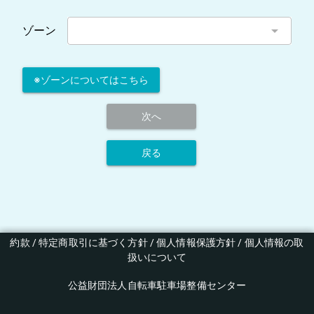
arrow_drop_down
ゾーン
※ゾーンについてはこちら
次へ
戻る
約款
 / 
特定商取引に基づく方針
 / 
個人情報保護方針
 / 
個人情報の取
扱いについて
公益財団法人自転車駐車場整備センター