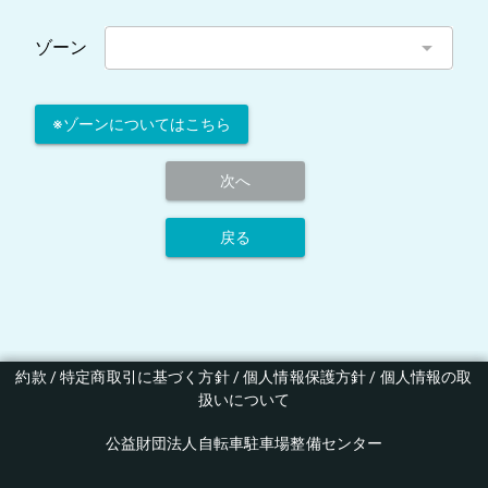
arrow_drop_down
ゾーン
※ゾーンについてはこちら
次へ
戻る
約款
 / 
特定商取引に基づく方針
 / 
個人情報保護方針
 / 
個人情報の取
扱いについて
公益財団法人自転車駐車場整備センター