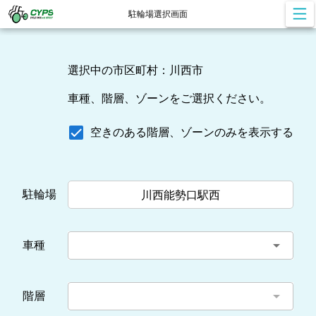
駐輪場選択画面
選択中の市区町村：川西市
車種、階層、ゾーンをご選択ください。
空きのある階層、ゾーンのみを表示する
駐輪場
川西能勢口駅西
arrow_drop_down
車種
arrow_drop_down
階層