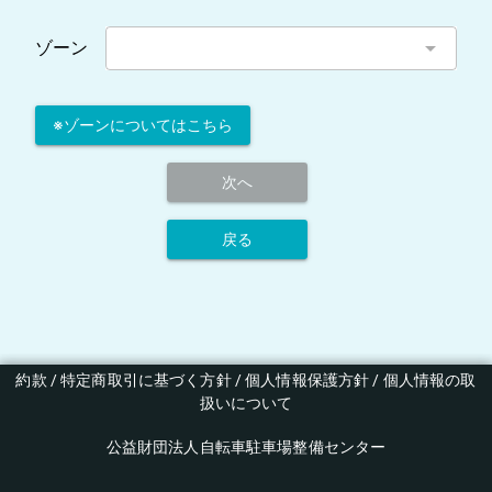
arrow_drop_down
ゾーン
※ゾーンについてはこちら
次へ
戻る
約款
 / 
特定商取引に基づく方針
 / 
個人情報保護方針
 / 
個人情報の取
扱いについて
公益財団法人自転車駐車場整備センター