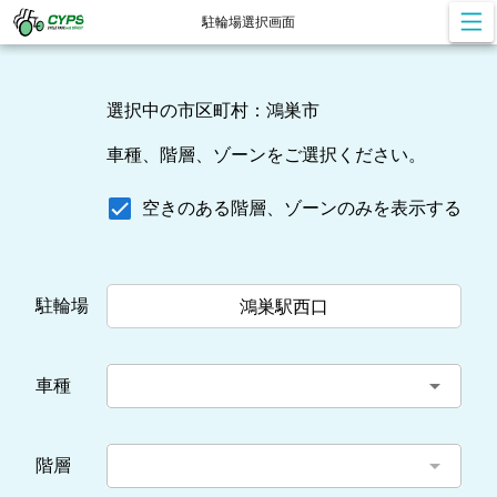
駐輪場選択画面
選択中の市区町村：鴻巣市
車種、階層、ゾーンをご選択ください。
空きのある階層、ゾーンのみを表示する
駐輪場
鴻巣駅西口
arrow_drop_down
車種
arrow_drop_down
階層