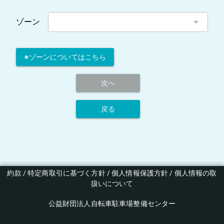
arrow_drop_down
ゾーン
※ゾーンについてはこちら
次へ
戻る
約款
 / 
特定商取引に基づく方針
 / 
個人情報保護方針
 / 
個人情報の取
扱いについて
公益財団法人自転車駐車場整備センター