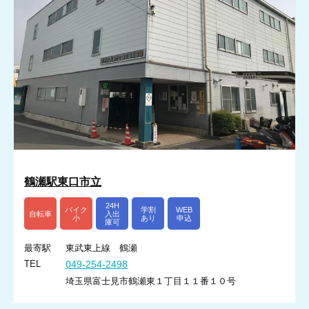
鶴瀬駅東口市立
24H
バイク
学割
WEB
自転車
入出
小
あり
申込
庫可
最寄駅
東武東上線 鶴瀬
TEL
049-254-2498
埼玉県富士見市鶴瀬東１丁目１１番１０号