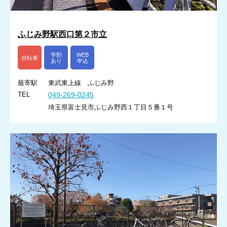
ふじみ野駅西口第２市立
学割
WEB
自転車
あり
申込
最寄駅
東武東上線 ふじみ野
TEL
049-269-0245
埼玉県富士見市ふじみ野西１丁目５番１号