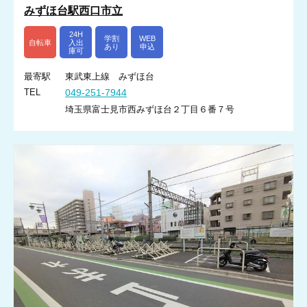
みずほ台駅西口市立
24H
学割
WEB
自転車
入出
あり
申込
庫可
最寄駅
東武東上線 みずほ台
TEL
049-251-7944
埼玉県富士見市西みずほ台２丁目６番７号