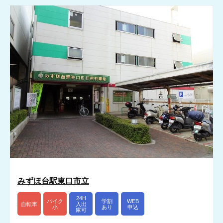
みずほ台駅東口市立
24H
バイク
学割
WEB
自転車
入出
小
あり
申込
庫可