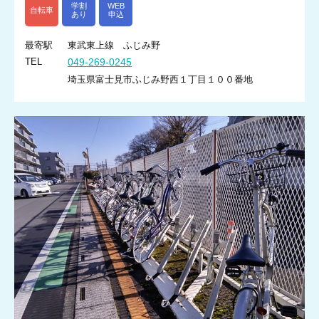
学割
WEB
自転車
あり
申込
最寄駅
東武東上線 ふじみ野
TEL
049-269-0245
埼玉県富士見市ふじみ野西１丁目１００番地