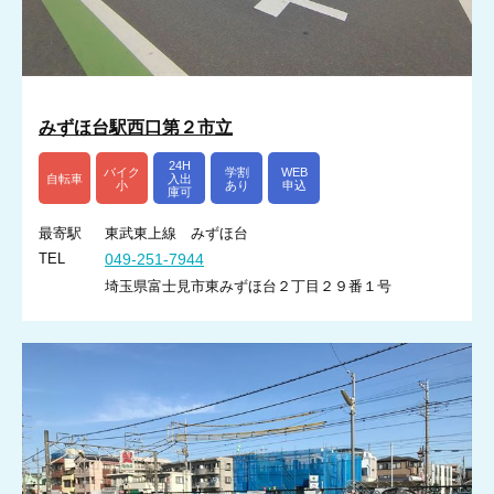
みずほ台駅西口第２市立
24H
バイク
学割
WEB
自転車
入出
小
あり
申込
庫可
最寄駅
東武東上線 みずほ台
TEL
049-251-7944
埼玉県富士見市東みずほ台２丁目２９番１号