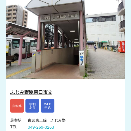
ふじみ野駅東口市立
学割
WEB
自転車
あり
申込
最寄駅
東武東上線 ふじみ野
TEL
049-269-0263