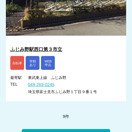
ふじみ野駅西口第３市立
学割
WEB
自転車
あり
申込
最寄駅
東武東上線 ふじみ野
TEL
049-269-0245
埼玉県富士見市ふじみ野１丁目９番１号
9件