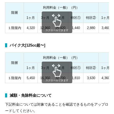
利用料金（一般）（円）
階層
1ヶ月
3ヶ月
6ヶ月
特区①
特区②
1ヶ月
１階屋内
4,320
12,960
25,920
1,440
2,880
3,460
スクロールできます
バイク大[125cc超〜]
利用料金（一般）（円）
階層
1ヶ月
3ヶ月
6ヶ月
特区①
特区②
1ヶ月
１階屋内
5,450
16,350
32,700
1,810
3,630
4,360
スクロールできます
減額・免除料金について
下記料金については対象であることを確認できるものをアップロ
ードしてください。