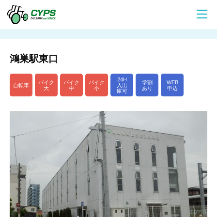
鴻巣駅東口
24H
バイク
バイク
バイク
学割
WEB
自転車
入出
大
中
小
あり
申込
庫可