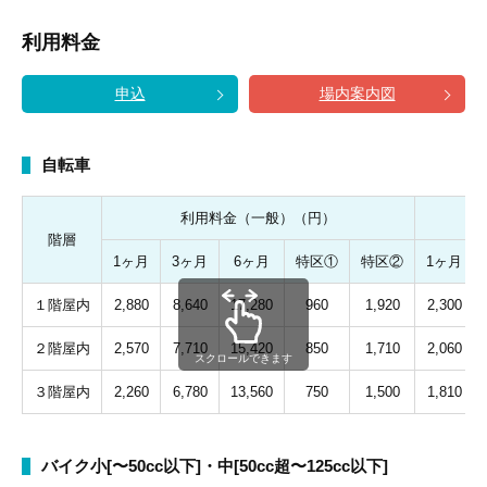
利用料金
申込
場内案内図
自転車
利用料金（一般）（円）
階層
1ヶ月
3ヶ月
6ヶ月
特区①
特区②
1ヶ月
１階屋内
2,880
8,640
17,280
960
1,920
2,300
２階屋内
2,570
7,710
15,420
850
1,710
2,060
スクロールできます
３階屋内
2,260
6,780
13,560
750
1,500
1,810
バイク小[〜50cc以下]・中[50cc超〜125cc以下]